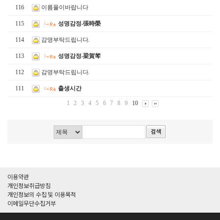
116
이름풀이바랍니다
115
성명감정-張時榮
114
감명부탁드립니다.
113
성명감정-梁賀棽
112
감명부탁드립니다.
111
출생시간
1
2
3
4
5
6
7
8
9
10
이용약관
개인정보취급방침
개인정보의 수집 및 이용목적
이메일무단수집거부