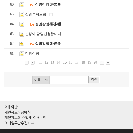
66
성명감정-洪奈希
65
감명부탁드립니다
64
성명감정-郭多嶾
63
신생아 감명신청합니다.
62
성명감정-朴俊奕
61
감명신청
11
12
13
14
15
16
17
18
19
20
이용약관
개인정보취급방침
개인정보의 수집 및 이용목적
이메일무단수집거부