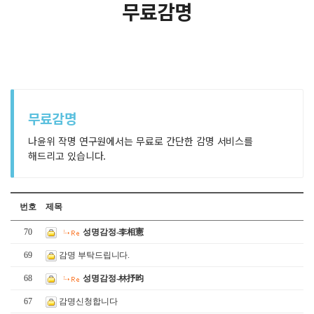
무료감명
무료감명
나윤위 작명 연구원에서는 무료로 간단한 감명 서비스를
해드리고 있습니다.
번호
제목
70
성명감정-李相憲
69
감명 부탁드립니다.
68
성명감정-林抒昀
67
감명신청합니다