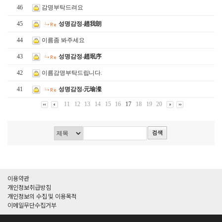
46
감명부탁드려요
45
성명감정-趙我朗
44
이름좀 봐주세요
43
성명감정-趙珉序
42
이름감명부탁드립니다.
41
성명감정-元瑜澯
11
12
13
14
15
16
17
18
19
20
이용약관
개인정보취급방침
개인정보의 수집 및 이용목적
이메일무단수집거부