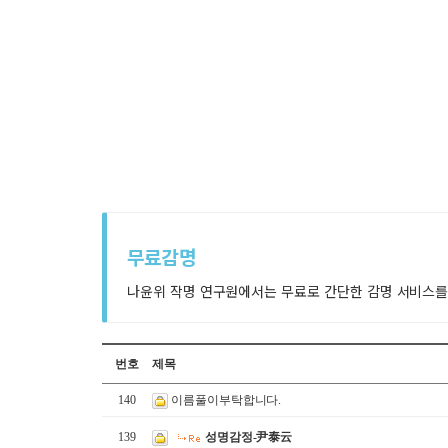
무료감명
나윤위 작명 연구원에서는 무료로 간단한 감명 서비스를
번호
제목
140
이름풀이부탁합니다.
139
성명감정-尹泰云