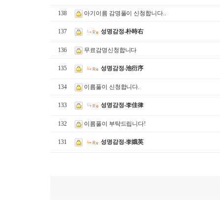
138
아기이름 감명풀이 신청합니다..
137
성명감정-朴時右
136
무료감명신청합니다
135
성명감정-池衍序
134
이름풀이 신청합니다.
133
성명감정-李佳律
132
이름풀이 부탁드립니다!
131
성명감정-李娥英