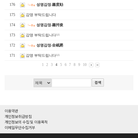
176
성명감정-羅度勛
175
감명 부탁드립니다
174
성명감정-羅抲俊
173
감명 부탁드립니다^^
172
성명감정-全岷凞
171
감명 부탁드립니다^^
1
2
3
4
5
6
7
8
9
10
이용약관
개인정보취급방침
개인정보의 수집 및 이용목적
이메일무단수집거부