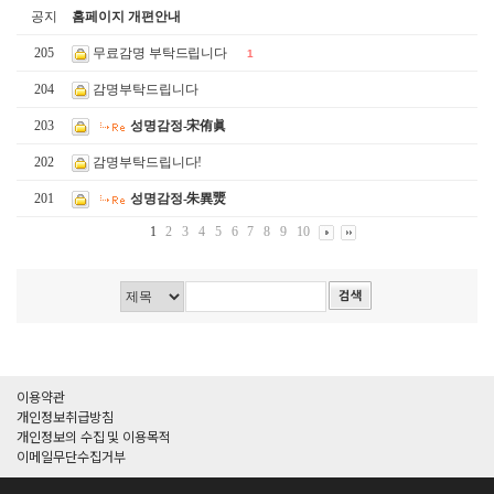
공지
홈페이지 개편안내
205
무료감명 부탁드립니다
1
204
감명부탁드립니다
203
성명감정-宋侑眞
202
감명부탁드립니다!
201
성명감정-朱異燛
1
2
3
4
5
6
7
8
9
10
이용약관
개인정보취급방침
개인정보의 수집 및 이용목적
이메일무단수집거부