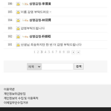
186
성명감정-李澨溱
185
이름 감명 부탁드려요 ~
184
성명감정-林沼潤
183
감명부탁드립니다
182
성명감정-朴婇椏
181
선생님 죄송하지만 한 번 더 감명 부탁드립니다
1
2
3
4
5
6
7
8
9
10
이용약관
개인정보취급방침
개인정보의 수집 및 이용목적
이메일무단수집거부