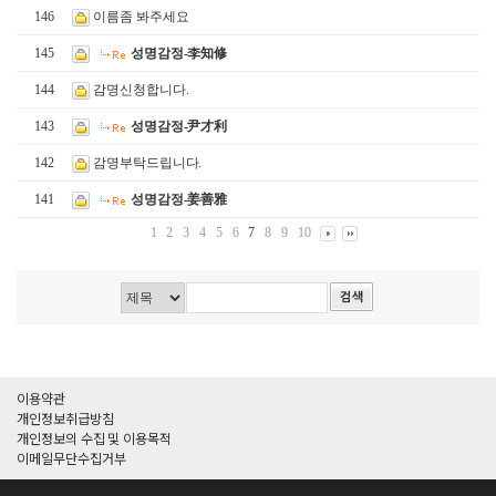
146
이름좀 봐주세요
145
성명감정-李知修
144
감명신청합니다.
143
성명감정-尹才利
142
감명부탁드립니다.
141
성명감정-姜善雅
1
2
3
4
5
6
7
8
9
10
이용약관
개인정보취급방침
개인정보의 수집 및 이용목적
이메일무단수집거부