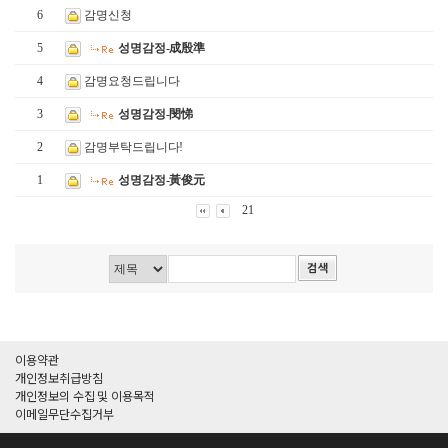
6
감명신청
5
성명감정-成殷準
4
감명요청드립니다
3
성명감정-閔悌
2
감명부탁드립니다!
1
성명감정-黃俊元
21
이용약관
개인정보취급방침
개인정보의 수집 및 이용목적
이메일무단수집거부