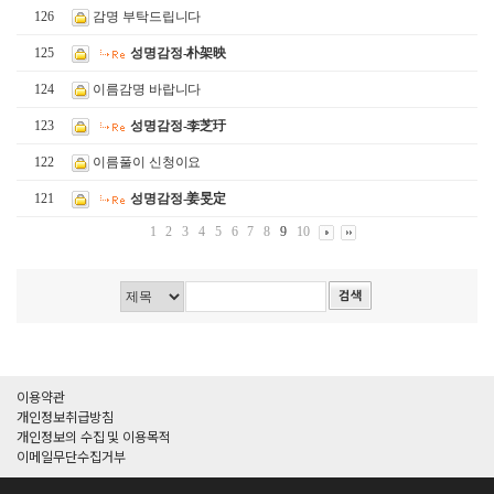
126
감명 부탁드립니다
125
성명감정-朴架映
124
이름감명 바랍니다
123
성명감정-李芝玗
122
이름풀이 신청이요
121
성명감정-姜旻定
1
2
3
4
5
6
7
8
9
10
이용약관
개인정보취급방침
개인정보의 수집 및 이용목적
이메일무단수집거부