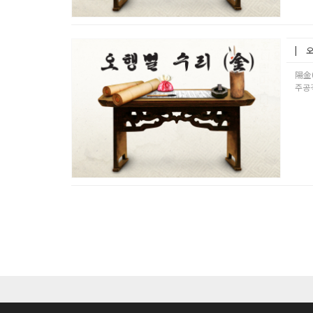
오
陽金
주공