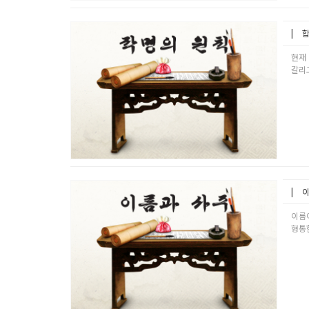
합
현재
갈리고
이
이름
형통