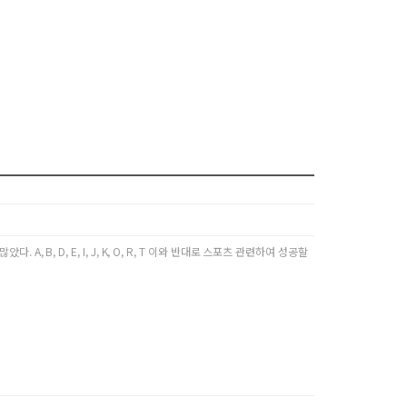
, D, E, I, J, K, O, R, T 이와 반대로 스포츠 관련하여 성공할