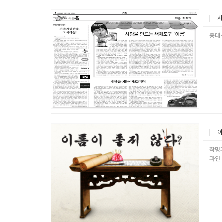
사
중대
이
작명
과연 