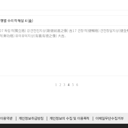
행별 수리격 해설 4 (金)
07 독립격(獨立格) 강건전진지상(剛健前進之像) 吉17 건창격(健暢格) 건전창달지상(健全
격(奏功格) 유의유덕지상(有義有德之像) 大吉..
1
2
3
4
5
6
이용약관
개인정보취급방침
개인정보의 수집 및 이용목적
이메일무단수집거부