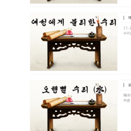
여
17,
수리들
오
陽水
中吉