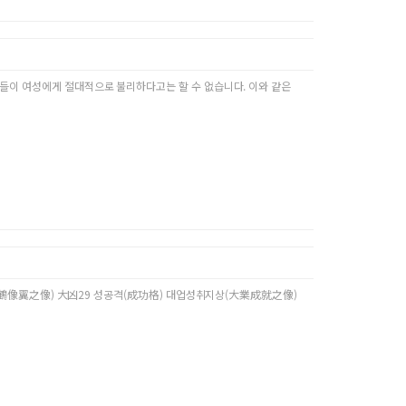
은 수리들이 여성에게 절대적으로 불리하다고는 할 수 없습니다. 이와 같은
鳳鶴像翼之像) 大凶29 성공격(成功格) 대업성취지상(大業成就之像)