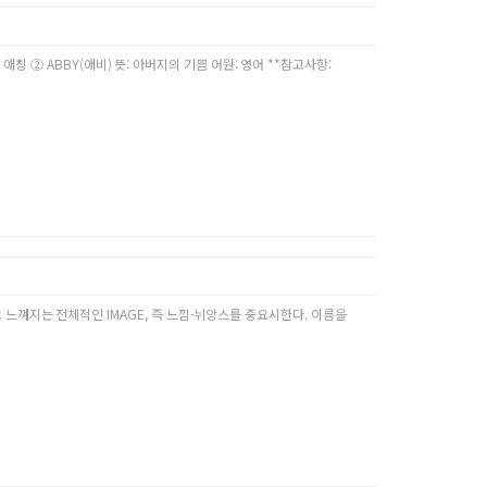
 애칭 ② ABBY(애비) 뜻: 아버지의 기쁨 어원: 영어 **참고사항:
느껴지는 전체적인 IMAGE, 즉 느낌-뉘앙스를 중요시한다. 이름을