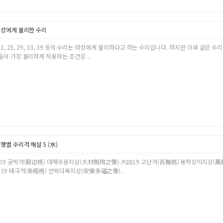
성에게 불리한 수리
 21, 23, 29, 33, 39 등의 수리는 여성에게 불리하다고 하는 수리입니다. 하지만 이와 같
이 가장 불리하게 작용하는 조건은 ..
행별 수리격 해설 5 (水)
09 궁박격(窮迫格) 대재무용지상(大材無用之像) 大凶19 고난격(苦難格) 봉학상익지상(
 39 태극격(泰極格) 안락다복지상(安樂多福之像)..