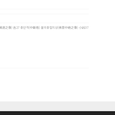
暢達之像) 吉27 중단격(中斷格) 불의중절지상(佛意中絶之像) 小凶37