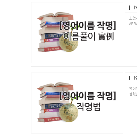
[
土(水
ABR
[
영어
불렀을